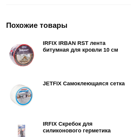
on
on
on
on
Facebook
Twitter
LinkedIn
WhatsApp
Похожие товары
IRFIX IRBAN RST лента
битумная для кровли 10 см
JETFIX Самоклеющаяся сетка
IRFIX Скребок для
силиконового герметика